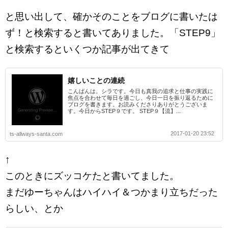
と思い出して、確かそのことをブログに書いたは
ず！と検索すると書いてありました。「STEP9」
と検索するといくつか記事が出てきて
嬉しいことの連続
こんばんは。シラです。今日も真我の追求と仕事の実践に
焦点を合わせて毎日を過ごし、今日一日を振り返るために
ブログを書きます。お読みくださりありがとうございま
す。今日からSTEP９です。 STEP９【流】...
2017-01-20 23:52
ts-allways-santa.com
↑
このときにズッコケたと書いてました。
まだゆーちゃんはハイハイ＆つかまり立ちだった
らしい、とか