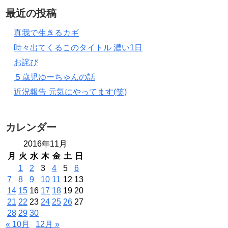
最近の投稿
真我で生きるカギ
時々出てくるこのタイトル 濃い1日
お詫び
５歳児ゆーちゃんの話
近況報告 元気にやってます(笑)
カレンダー
2016年11月
月
火
水
木
金
土
日
1
2
3
4
5
6
7
8
9
10
11
12
13
14
15
16
17
18
19
20
21
22
23
24
25
26
27
28
29
30
« 10月
12月 »