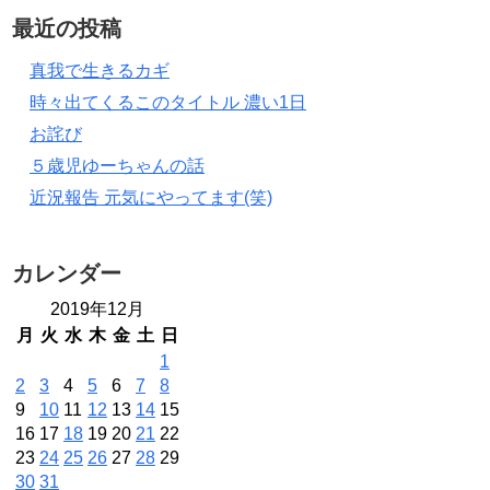
最近の投稿
真我で生きるカギ
時々出てくるこのタイトル 濃い1日
お詫び
５歳児ゆーちゃんの話
近況報告 元気にやってます(笑)
カレンダー
2019年12月
月
火
水
木
金
土
日
1
2
3
4
5
6
7
8
9
10
11
12
13
14
15
16
17
18
19
20
21
22
23
24
25
26
27
28
29
30
31