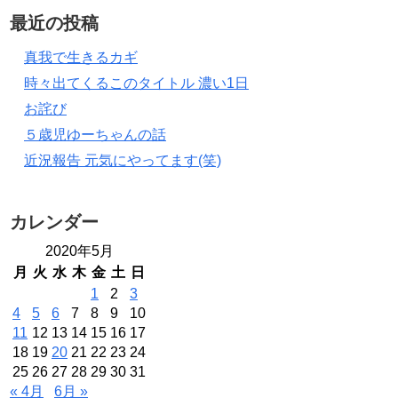
最近の投稿
真我で生きるカギ
時々出てくるこのタイトル 濃い1日
お詫び
５歳児ゆーちゃんの話
近況報告 元気にやってます(笑)
カレンダー
2020年5月
月
火
水
木
金
土
日
1
2
3
4
5
6
7
8
9
10
11
12
13
14
15
16
17
18
19
20
21
22
23
24
25
26
27
28
29
30
31
« 4月
6月 »