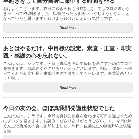
早起きをして自分自身に集中する時間を作る
おはようございます。昨日に続き今日も寝坊(>_<)。でもブログ書かな
きゃ！ってPC開きました。以前だったらまあいいやしょうがない、と
なっていたと思いますが続けよう続けたいという気持ちです。...
Read More
あとはやるだけ。中目標の設定。素直・正直・即実
践・感謝の心を忘れない。
こんばんは。シラです。今日も真我を開いて毎日を過ごすためにブログ
を書きます。お読みくださりありがとうございます。明日、僕を引っ張
ってくれた副支社長と事業計画の面談をしてもらいます。事業計画とい
うと堅...
Read More
今日の友の会、ほぼ真我開発講座状態でした
こんばんは。シラです。今日も真我に焦点を合わせて毎日を過ごすため
にブログを書きます。お読みくださりありがとうございます。今日はM
くん主催西尾友の会に参加しました。昨日、佐藤先生の講座PIA上級編
を受...