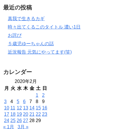
最近の投稿
真我で生きるカギ
時々出てくるこのタイトル 濃い1日
お詫び
５歳児ゆーちゃんの話
近況報告 元気にやってます(笑)
カレンダー
2020年2月
月
火
水
木
金
土
日
1
2
3
4
5
6
7
8
9
10
11
12
13
14
15
16
17
18
19
20
21
22
23
24
25
26
27
28
29
« 1月
3月 »