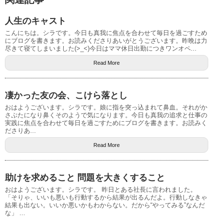
人生のキャスト
こんにちは。シラです。今日も真我に焦点を合わせて毎日を過ごすため
にブログを書きます。お読みくださりあいがとうございます。昨晩は力
尽きて寝てしまいました(>_<)今日はママ休日出勤につきワンオペ...
Read More
凄かった友の会、こけら落とし
おはようございます。シラです。娘に指を突っ込まれて鼻血。それがか
さぶたになり鼻くそのようで気になります。今日も真我の追求と仕事の
実践に焦点を合わせて毎日を過ごすためにブログを書きます。お読みく
ださりあ...
Read More
助けを求めること 問題を大きくすること
おはようございます。シラです。 昨日とある社長に言われました。
「そりゃ、いいも悪いも行動するから結果が出るんだよ。行動しなきゃ
結果も出ない。いいか悪いかもわからない。だから“やってみる”なんだ
な」 ...